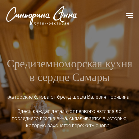
Средиземноморская кухня
в сердце Самары
Авторские блюда от бренд-шефа Валерия Порядина.
Здесь каждая деталь, от первого взгляда до
последнего глотка вина, складывается в историю,
которую захочется пережить снова...